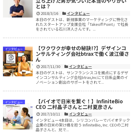
立ち上げた男が気づいた本当のやりがい
とは？
2018/3/16
インタビュー
本日のゲストは、新規事業のマーケティングに特化さ
れたスタートアップ支援会社「Takeoff Point」で社長
をされている石川洋人さんです。...
【ワクワクが幸せの秘訣!?】デザインコ
インタビュー
ンサルティング会社btraxで働く波江優さ
ん
2017/11/30
インタビュー
本日のゲストは、サンフランシスコを拠点にするデザ
インコンサルティング会社btrax,Incにて日系企業のイ
ノベーション創出のサポートをされて...
【バイオで日米を繋ぐ！】InfiniteBio
インタビュー
CEO 二村晶子さんと二村夏彦さん
2017/10/11
インタビュー
インタビュー4本目は、シリコンバレーでバイオテック
企業の日米の架け橋を担う InfiniteBio, Inc. CEOの二村
晶子さんと、兄で...