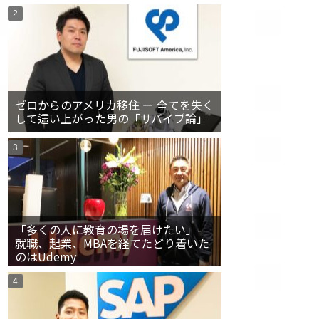
ゼロからのアメリカ移住 ー 全てを失く
して這い上がった男の「サバイブ論」
「多くの人に教育の場を届けたい」-
就職、起業、MBAを経てたどり着いた
のはUdemy