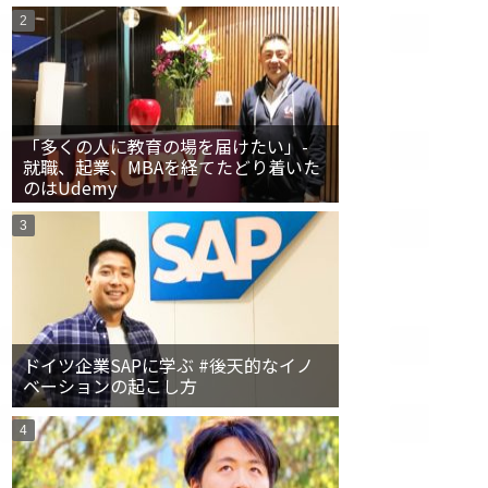
「多くの人に教育の場を届けたい」-
就職、起業、MBAを経てたどり着いた
のはUdemy
ドイツ企業SAPに学ぶ #後天的なイノ
ベーションの起こし方