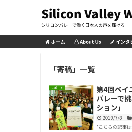
Silicon Valley 
シリコンバレーで働く日本人の声を届ける
ホーム
About Us
インタ
「
寄稿
」
一覧
第4回ベイ
レポート
バレーで挑
ション」
2019/7/8
*こちらの記事は