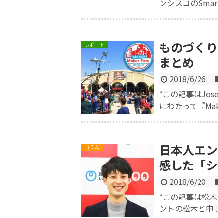
ンシスコのSmar
ものづくりの祭典
レポート
まとめ
2018/6/26
*この記事はJos
にわたって『Make
日本人エン
コラム
感した「シ
2018/6/20
*この記事は松木
ントの松木と申しま