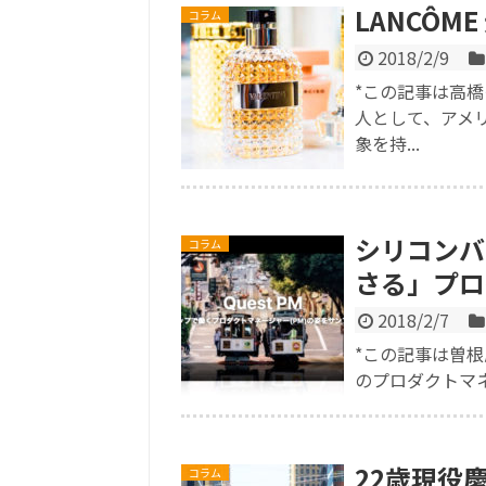
LANCÔM
コラム
2018/2/9
*この記事は高
人として、アメ
象を持...
シリコンバ
コラム
さる」プロ
2018/2/7
*この記事は曽
のプロダクトマネージャ
22歳現役
コラム