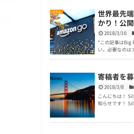
世界最先端の
コラム
かり！公開
2018/3/10
*この記事はBi
い。必要なのはア
寄稿者を募
News
2018/3/8
こんにちは！ Sil
知らせです！ Silico