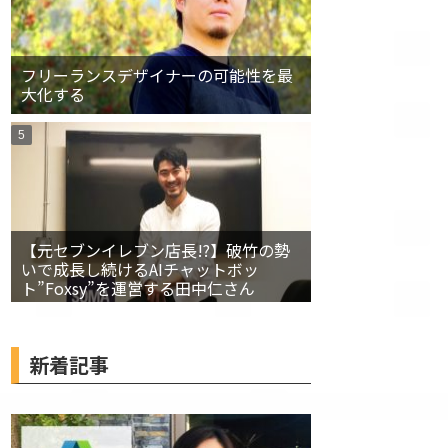
フリーランスデザイナーの可能性を最
大化する
【元セブンイレブン店長!?】破竹の勢
いで成長し続けるAIチャットボッ
ト”Foxsy”を運営する田中仁さん
新着記事