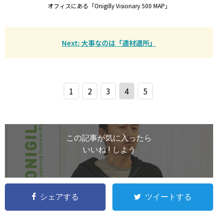
オフィスにある「Onigilly Visionary 500 MAP」
Next: 大事なのは「適材適所」
1
2
3
4
5
この記事が気に入ったら
いいね ! しよう
シェアする
ツイートする