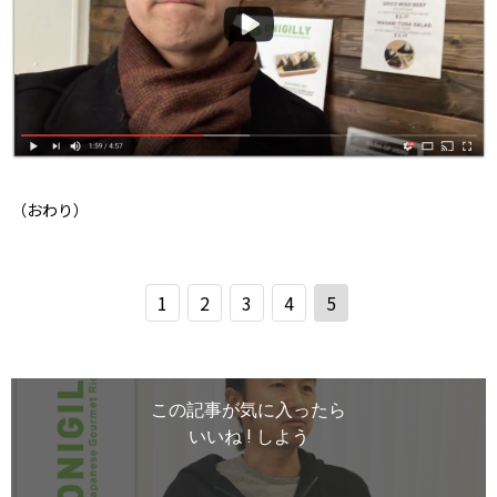
（おわり）
1
2
3
4
5
この記事が気に入ったら
いいね ! しよう