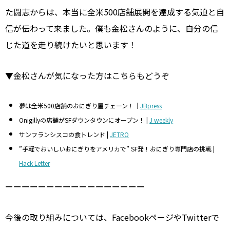
た闘志からは、本当に全米500店舗展開を達成する気迫と自
信が伝わって来ました。僕も金松さんのように、自分の信
じた道を走り続けたいと思います！
▼金松さんが気になった方はこちらもどうぞ
夢は全米500店舗のおにぎり屋チェーン！｜
JBpress
Onigillyの店舗がSFダウンタウンにオープン！ |
J weekly
サンフランシスコの食トレンド |
JETRO
”手軽でおいしいおにぎりをアメリカで” SF発！おにぎり専門店の挑戦 |
Hack Letter
ーーーーーーーーーーーーーーーーー
今後の取り組みについては、FacebookページやTwitterで