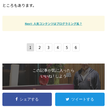
ところもあります。
Next: 人気コンテンツはプログラミング系？
1
2
3
4
5
6
この記事が気に入ったら
いいね ! しよう
シェアする
ツイートする