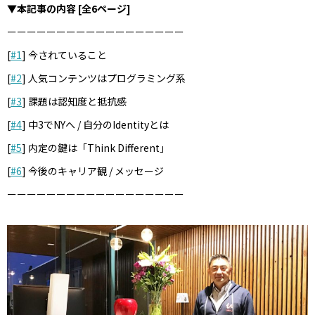
▼本記事の内容 [全6ページ]
ーーーーーーーーーーーーーーーーーー
[
#1
] 今されていること
[
#2
] 人気コンテンツはプログラミング系
[
#3
] 課題は認知度と抵抗感
[
#4
] 中3でNYへ / 自分のIdentityとは
[
#5
] 内定の鍵は「Think Different」
[
#6
] 今後のキャリア観 / メッセージ
ーーーーーーーーーーーーーーーーーー