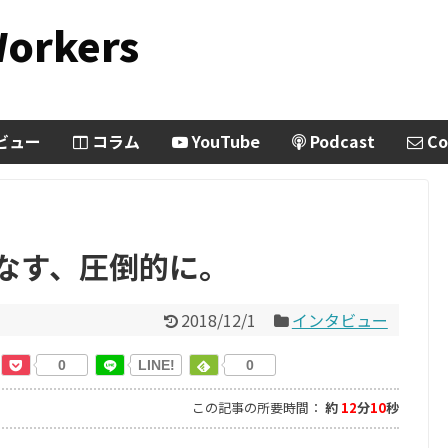
Workers
ビュー
コラム
YouTube
Podcast
Co
いこなす、圧倒的に。
2018/12/1
インタビュー
0
LINE!
0
この記事の所要時間：
約
12
分
10
秒