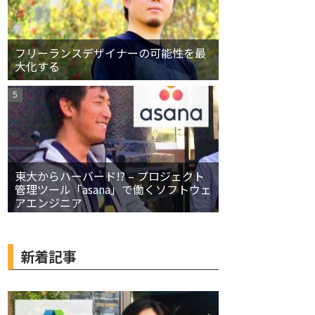
フリーランスデザイナーの可能性を最
大化する
東大からハーバード!? – プロジェクト
管理ツール「asana」で働くソフトウェ
アエンジニア
新着記事