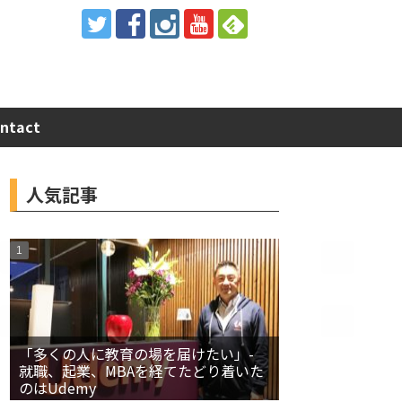
ntact
人気記事
「多くの人に教育の場を届けたい」-
就職、起業、MBAを経てたどり着いた
のはUdemy