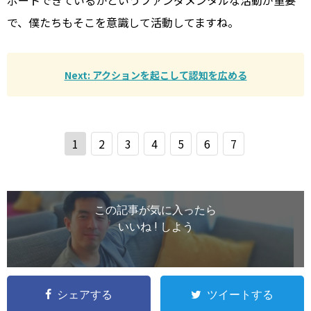
で、僕たちもそこを意識して活動してますね。
Next: アクションを起こして認知を広める
1
2
3
4
5
6
7
この記事が気に入ったら
いいね ! しよう
シェアする
ツイートする