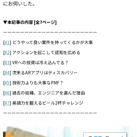
にお伺いした。
▼本記事の内容 [全7ページ]
ーーーーーーーーーーーーーーーーーーーーーー
[
#1
] どうやって良い案件を持ってくるかが大事
[
#2
] アクションを起こして認知を広める
[
#3
] VRへの投資は冷え込んでる？
[
#4
] 次来るARアプリはディスカバリー
[
#5
] 技術力よりも大事なPMF？
[
#6
] 過去の経緯、エンジニアを選んだ理由
[
#7
] 英語力を鍛えるビール2杯チャレンジ
ーーーーーーーーーーーーーーーーーーーーーー